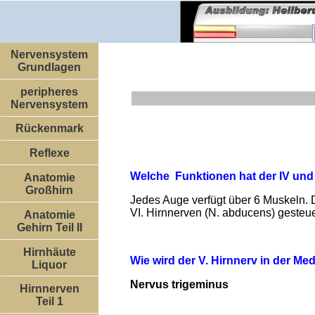
Nervensystem
Grundlagen
peripheres
Nervensystem
Rückenmark
Reflexe
Welche Funktionen hat der IV und 
Anatomie
Großhirn
Jedes Auge verfügt über 6 Muskeln. D
VI. Hirnnerven (N. abducens) gesteue
Anatomie
Gehirn Teil II
Hirnhäute
Wie wird der V. Hirnnerv in der Me
Liquor
Nervus trigeminus
Hirnnerven
Teil 1