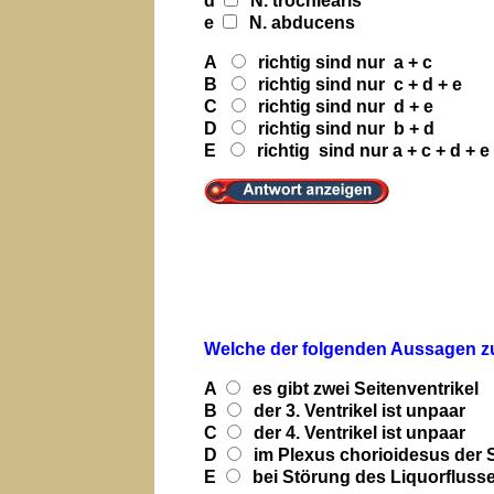
d
N. trochlearis
e
N. abducens
A
richtig sind nur a + c
B
richtig sind nur c + d + e
C
richtig sind nur d + e
D
richtig sind nur b + d
E
richtig sind nur a + c + d + e
Welche der folgenden Aussagen zu 
A
es gibt zwei Seitenventrikel
B
der 3. Ventrikel ist unpaar
C
der 4. Ventrikel ist unpaar
D
im Plexus chorioidesus der Se
E
bei Störung des Liquorfluss