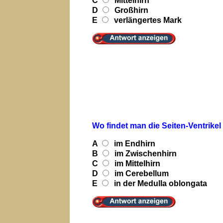
C
Mittelhirn
D
Großhirn
E
verlängertes Mark
Wo findet man die Seiten-Ventrike
A
im Endhirn
B
im Zwischenhirn
C
im Mittelhirn
D
im Cerebellum
E
in der Medulla oblongata