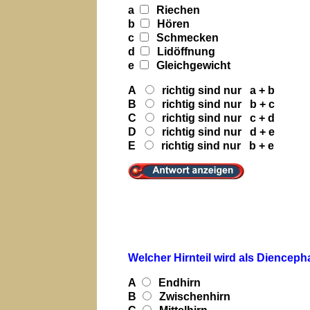
a
Riechen
b
Hören
c
Schmecken
d
Lidöffnung
e
Gleichgewicht
A
richtig sind nur a + b
B
richtig sind nur b + c
C
richtig sind nur c + d
D
richtig sind nur d + e
E
richtig sind nur b + e
Welcher Hirnteil wird als Dienceph
A
Endhirn
B
Zwischenhirn