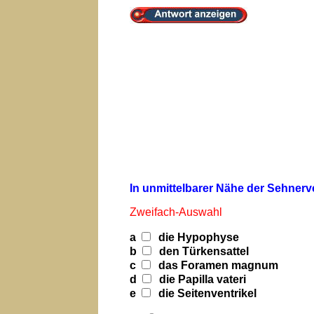
In unmittelbarer Nähe der Sehner
Zweifach-Auswahl
a
die Hypophyse
b
den Türkensattel
c
das Foramen magnum
d
die Papilla vateri
e
die Seitenventrikel