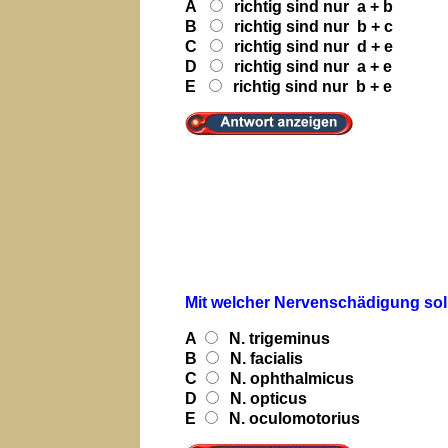
A
richtig sind nur a + b
B
richtig sind nur b + c
C
richtig sind nur d + e
D
richtig sind nur a + e
E
richtig sind nur b + e
Mit welcher Nervenschädigung sol
A
N. trigeminus
B
N. facialis
C
N. ophthalmicus
D
N. opticus
E
N. oculomotorius