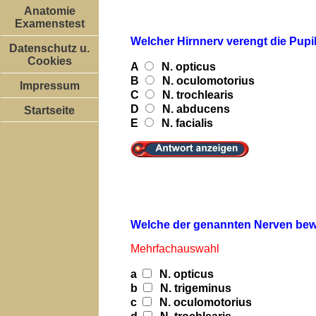
Anatomie
Examenstest
Welcher Hirnnerv verengt die Pupi
Datenschutz u.
Cookies
A
N. opticus
B
N. oculomotorius
Impressum
C
N. trochlearis
D
N. abducens
Startseite
E
N. facialis
Welche der genannten Nerven bew
Mehrfachauswahl
a
N. opticus
b
N. trigeminus
c
N. oculomotorius