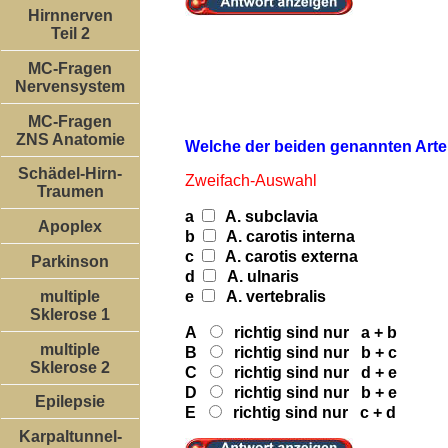
Hirnnerven
Teil 2
MC-Fragen
Nervensystem
MC-Fragen
ZNS Anatomie
Welche der beiden genannten Arte
Schädel-Hirn-
Zweifach-Auswahl
Traumen
a
A. subclavia
Apoplex
b
A. carotis interna
c
A. carotis externa
Parkinson
d
A. ulnaris
e
A. vertebralis
multiple
Sklerose 1
A
richtig sind nur a + b
multiple
B
richtig sind nur b + c
Sklerose 2
C
richtig sind nur d + e
D
richtig sind nur b + e
Epilepsie
E
richtig sind nur c + d
Karpaltunnel-