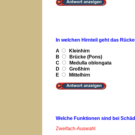
In welchen Hirnteil geht das Rü
A
Kleinhirn
B
Brücke (Pons)
C
Medulla oblongata
D
Großhirn
E
Mittelhirn
Welche Funktionen sind bei Schädi
Zweifach-Auswahl