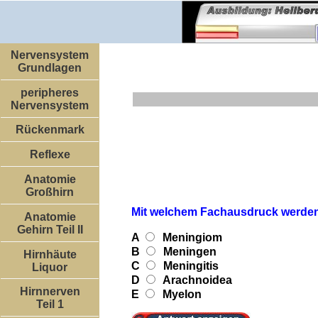
Nervensystem
Grundlagen
peripheres
Nervensystem
Rückenmark
Reflexe
Anatomie
Großhirn
Mit welchem Fachausdruck werden
Anatomie
Gehirn Teil II
A
Meningiom
B
Meningen
Hirnhäute
C
Meningitis
Liquor
D
Arachnoidea
Hirnnerven
E
Myelon
Teil 1