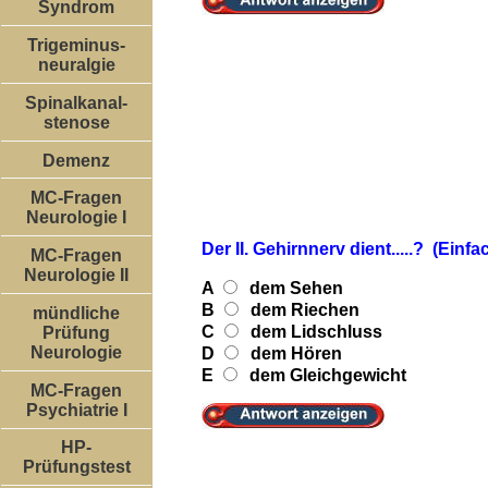
Syndrom
Trigeminus-
neuralgie
Spinalkanal-
stenose
Demenz
MC-Fragen
Neurologie I
Der II. Gehirnnerv dient.....? (Ein
MC-Fragen
Neurologie II
A
dem Sehen
B
dem Riechen
mündliche
C
dem Lidschluss
Prüfung
Neurologie
D
dem Hören
E
dem Gleichgewicht
MC-Fragen
Psychiatrie I
HP-
Prüfungstest