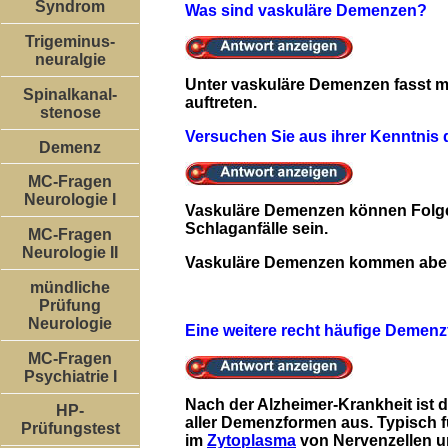
Syndrom
Was sind vaskuläre Demenzen?
Trigeminus-
neuralgie
Unter vaskuläre Demenzen fasst 
Spinalkanal-
auftreten.
stenose
Versuchen Sie aus ihrer Kenntnis 
Demenz
MC-Fragen
Neurologie I
Vaskuläre Demenzen können Folge
Schlaganfälle sein.
MC-Fragen
Neurologie II
Vaskuläre Demenzen kommen aber a
mündliche
Prüfung
Neurologie
Eine weitere recht häufige Demen
MC-Fragen
Psychiatrie I
Nach der Alzheimer-Krankheit ist
HP-
aller Demenzformen aus. Typisch 
Prüfungstest
im
Zytoplasma
von Nervenzellen u