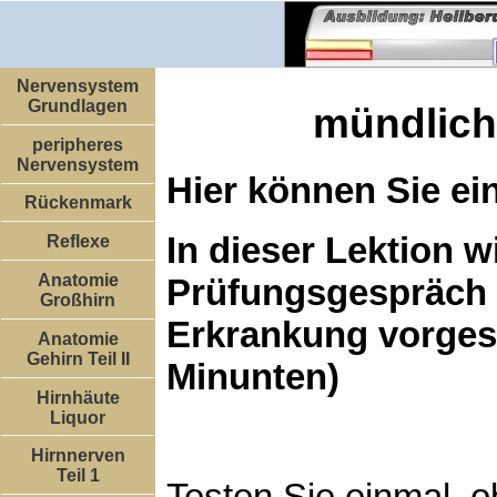
Nervensystem
Grundlagen
mündlich
peripheres
Nervensystem
Hier können Sie ei
Rückenmark
In dieser Lektion w
Reflexe
Anatomie
Prüfungsgespräch 
Großhirn
Erkrankung vorgest
Anatomie
Gehirn Teil II
Minunten)
Hirnhäute
Liquor
Hirnnerven
Teil 1
Testen Sie einmal, 