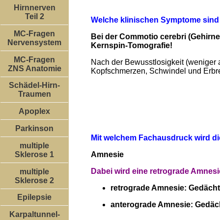
Hirnnerven
Teil 2
Welche klinischen Symptome sind 
MC-Fragen
Bei der Commotio cerebri (Gehirn
Nervensystem
Kernspin-Tomografie!
MC-Fragen
Nach der Bewusstlosigkeit (weniger a
ZNS Anatomie
Kopfschmerzen, Schwindel und Erbre
Schädel-Hirn-
Traumen
Apoplex
Parkinson
Mit welchem Fachausdruck wird die 
multiple
Amnesie
Sklerose 1
Dabei wird eine retrograde Amnes
multiple
Sklerose 2
retrograde Amnesie: Gedächtn
Epilepsie
anterograde Amnesie: Gedächt
Karpaltunnel-