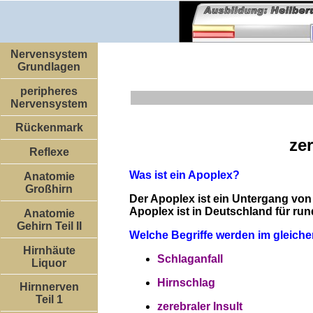
Nervensystem
Grundlagen
peripheres
Nervensystem
Rückenmark
zer
Reflexe
Was ist ein Apoplex?
Anatomie
Großhirn
Der Apoplex ist ein Untergang von
Apoplex ist in Deutschland für run
Anatomie
Gehirn Teil II
Welche Begriffe werden im gleich
Hirnhäute
Schlaganfall
Liquor
Hirnschlag
Hirnnerven
Teil 1
zerebraler Insult