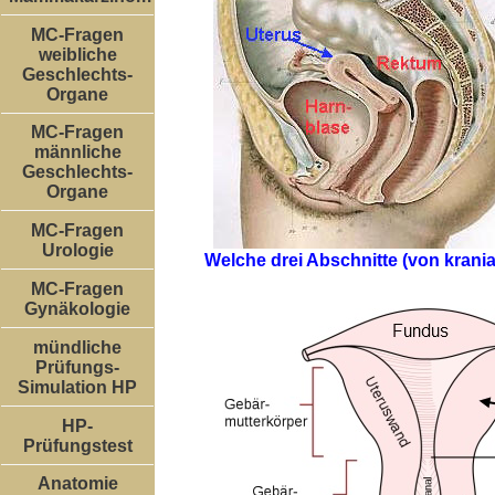
MC-Fragen
weibliche
Geschlechts-
Organe
MC-Fragen
männliche
Geschlechts-
Organe
MC-Fragen
Urologie
Welche drei Abschnitte (von kran
MC-Fragen
Gynäkologie
mündliche
Prüfungs-
Simulation HP
HP-
Prüfungstest
Anatomie