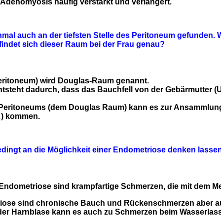
r Adenomyosis häufig verstärkt und verlängert.
 auch an der tiefsten Stelle des Peritoneum gefunden. Wie
indet sich dieser Raum bei der Frau genau?
 (Peritoneum) wird Douglas-Raum genannt.
 entsteht dadurch, dass das Bauchfell von der Gebärmutter 
es Peritoneums (dem Douglas Raum) kann es zur Ansammlung 
…) kommen.
dingt an die Möglichkeit einer Endometriose denken lassen
 Endometriose sind krampfartige Schmerzen, die mit dem M
ose sind chronische Bauch und Rückenschmerzen aber au
l der Harnblase kann es auch zu Schmerzen beim Wasserla