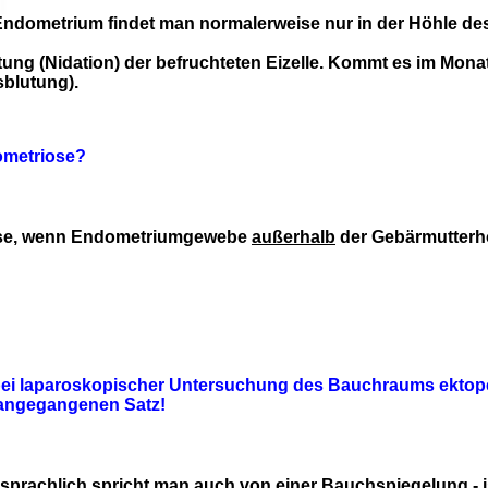
ndometrium findet man normalerweise nur in der Höhle des
ng (Nidation) der befruchteten Eizelle. Kommt es im Monats
blutung).
dometriose?
iose, wenn Endometriumgewebe
außerhalb
der Gebärmutterh
ss bei laparoskopischer Untersuchung des Bauchraums ekto
rangegangenen Satz!
prachlich spricht man auch von einer Bauchspiegelung - i