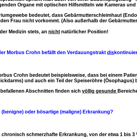
genden Organe mit optischen Hilfsmitteln wie Kameras und
riumgewebe bedeutet, dass Gebärmutterschleimhaut (Endome
den Frau nicht vorkommt. (Also außerhalb der Gebärmutter
 der Medizin stets, an
nicht
natürlicher Position!
der Morbus Crohn befällt den Verdauungstrakt
dis
kontinuie
Morbus Crohn bedeutet beispielsweise, dass bei einem Patien
ickdarms) und auch ein Teil der Speiseröhre (Ösophagus) be
efallenen Abschnitten finden sich
völlig gesunde
Bereich
e (benigne) oder bösartige (maligne) Erkrankung?
 chronisch schmerzhafte Erkrankung, von der etwa 1 bis 3 %