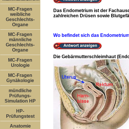
MC-Fragen
Das Endometrium ist der Fachausd
weibliche
zahlreichen Drüsen sowie Blutgefä
Geschlechts-
Organe
MC-Fragen
Wo befindet sich das Endometriu
männliche
Geschlechts-
Organe
Die Gebärmutterschleimhaut (Endo
MC-Fragen
Urologie
MC-Fragen
Gynäkologie
mündliche
Prüfungs-
Simulation HP
HP-
Prüfungstest
Anatomie