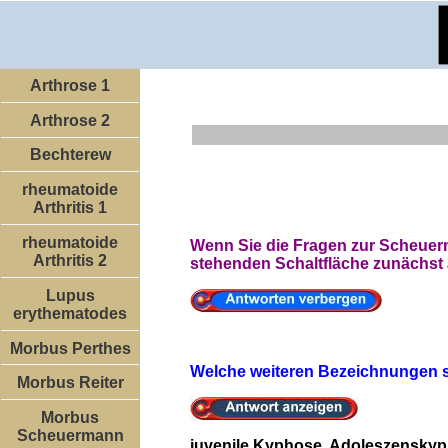
Arthrose 1
Arthrose 2
Bechterew
rheumatoide
Arthritis 1
rheumatoide
Wenn Sie die Fragen zur Scheuer
Arthritis 2
stehenden Schaltfläche zunächst 
Lupus
erythematodes
Morbus Perthes
Welche weiteren Bezeichnungen 
Morbus Reiter
Morbus
Scheuermann
juvenile Kyphose, Adoleszenskyp