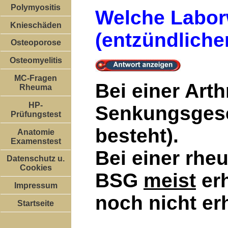
Polymyositis
Welche Laborw
Knieschäden
(entzündliche
Osteoporose
Osteomyelitis
MC-Fragen
Bei einer Art
Rheuma
HP-
Senkungsgesch
Prüfungstest
besteht).
Anatomie
Examenstest
Bei einer rhe
Datenschutz u.
Cookies
BSG
meist
erh
Impressum
noch nicht erh
Startseite