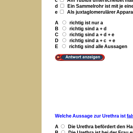
c
Am Tublus unterscheidet man:
d
Ein Sammelrohr ist mit je ei
e
Als juxtaglomerulärer Appara
A
richtig ist nur a
B
richtig sind a + d
C
richtig sind a + d + e
D
richtig sind a + c + e
E
richtig sind alle Aussagen
Welche Aussage zur Urethra ist
fa
A
Die Urethra befördert den H
B
Die Urethra ist bei der Frau 