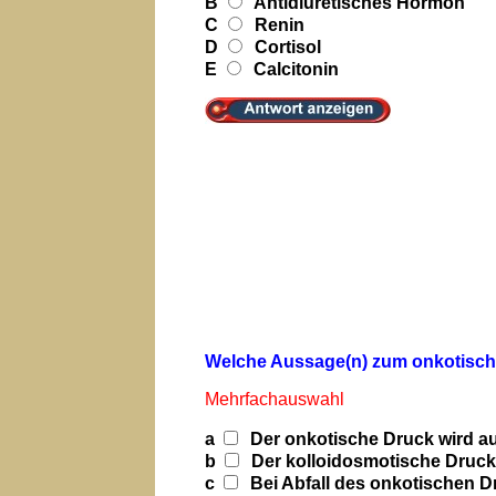
B
Antidiuretisches Hormon
C
Renin
D
Cortisol
E
Calcitonin
Welche Aussage(n) zum onkotischen
Mehrfachauswahl
a
Der onkotische Druck wird au
b
Der kolloidosmotische Druck 
c
Bei Abfall des onkotischen 