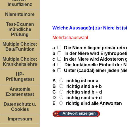
Insuffizienz
Nierentumore
Test-Examen
Welche Aussage(n) zur Niere ist (si
mündliche
Prüfung
Mehrfachauswahl
Multiple Choice:
a
Die Nieren liegen primär retro
Bau/Funktion
b
In der Niere wird Erythropoet
c
In der Niere wird Aldosteron 
Multiple Choice:
Krankheitslehre
d
Die funktionelle Einheit der 
e
Unter (caudal) einer jeden Ni
HP-
Prüfungstest
A
richtig ist nur a
B
richtig sind a + b
Anatomie
C
richtig sind b + d
Examenstest
D
richtig sind c + d
E
richtig sind alle Antworten
Datenschutz u.
Cookies
Impressum