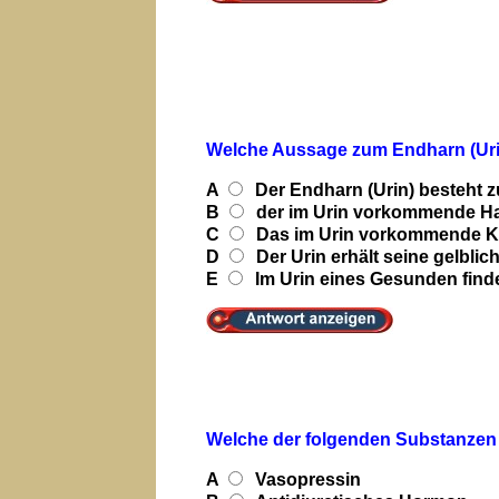
W
elche Aussage zum Endharn (Urin
A
Der Endharn (Urin) besteht z
B
der im Urin vorkommende Har
C
Das im Urin vorkommende Kre
D
Der Urin erhält seine gelbli
E
Im Urin eines Gesunden findet 
Welche der folgenden Substanzen w
A
Vasopressin