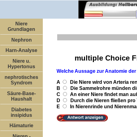
Niere
Grundlagen
Nephron
Harn-Analyse
multiple Choice 
Niere u.
Hypertonus
Welche Aussage zur Anatomie der 
nephrotisches
A
Die Niere wird von Arteria ren
Syndrom
B
Die Sammelrohre münden dir
Säure-Base-
C
An einer Niere findet man a
Haushalt
D
Durch die Nieren fließen pro T
E
In Nierenrinde und Nierenmar
Diabetes
insipidus
Hämaturie
Nieren -