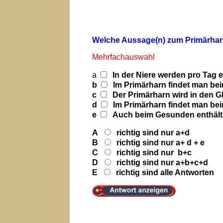
Welche Aussage(n) zum Primärharn i
Mehrfachauswahl
a
In der Niere werden pro Tag e
b
Im Primärharn findet man bei
c
Der Primärharn wird in den G
d
Im Primärharn findet man be
e
Auch beim Gesunden enthält 
A
richtig sind nur a+d
B
richtig sind nur a+ d + e
C
richtig sind nur b+c
D
richtig sind nur a+b+c+d
E
richtig sind alle Antworten