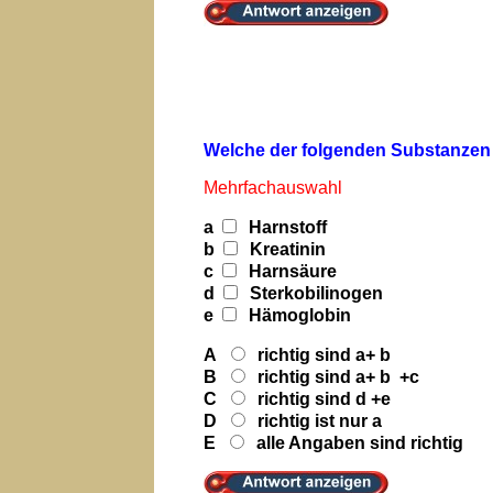
Welche der folgenden Substanzen 
Mehrfachauswahl
a
Harnstoff
b
Kreatinin
c
Harnsäure
d
Sterkobilinogen
e
Hämoglobin
A
richtig sind a+ b
B
richtig sind a+ b +c
C
richtig sind d +e
D
richtig ist nur a
E
alle Angaben sind richtig