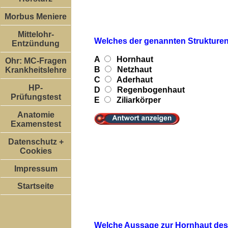
Morbus Meniere
Mittelohr-
Welches der genannten Strukturen
Entzündung
A
Hornhaut
Ohr: MC-Fragen
B
Netzhaut
Krankheitslehre
C
Aderhaut
HP-
D
Regenbogenhaut
Prüfungstest
E
Ziliarkörper
Anatomie
Examenstest
Datenschutz +
Cookies
Impressum
Startseite
Welche Aussage zur Hornhaut des 