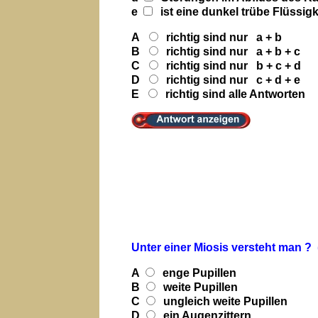
e
ist eine dunkel trübe Flüssigk
A
richtig sind nur a + b
B
richtig sind nur a + b + c
C
richtig sind nur b + c + d
D
richtig sind nur c + d + e
E
richtig sind alle Antworten
Unter einer Miosis versteht man ?
A
enge Pupillen
B
weite Pupillen
C
ungleich weite Pupillen
D
ein Augenzittern