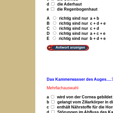
d
die Aderhaut
e
die Regenbogenhaut
A
richtig sind nur a + b
B
richtig sind nur c + d + e
C
richtig sind nur c + d
D
richtig sind nur a + c + e
E
richtig sind nur b + d + e
Das Kammerwasser des Auges.....
Mehrfachauswahl
a
wird von der Cornea gebildet
b
gelangt vom Ziliarkörper in 
c
enthält Nährstoffe für die Ho
d
Störungen im Abfluss des K