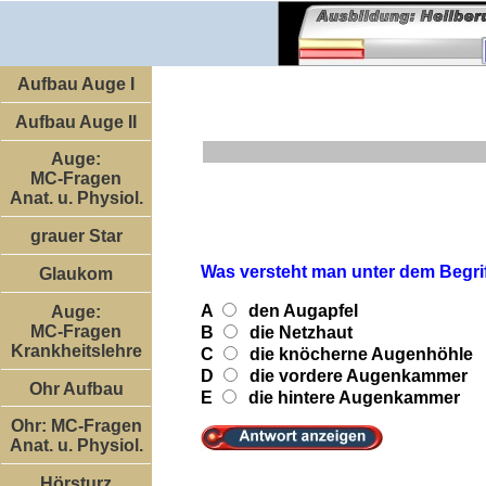
Aufbau Auge I
Aufbau Auge II
Auge:
MC-Fragen
Anat. u. Physiol.
grauer Star
Was versteht man unter dem Begrif
Glaukom
A
den Augapfel
Auge:
MC-Fragen
B
die Netzhaut
Krankheitslehre
C
die knöcherne Augenhöhle
D
die vordere Augenkammer
Ohr Aufbau
E
die hintere Augenkammer
Ohr: MC-Fragen
Anat. u. Physiol.
Hörsturz