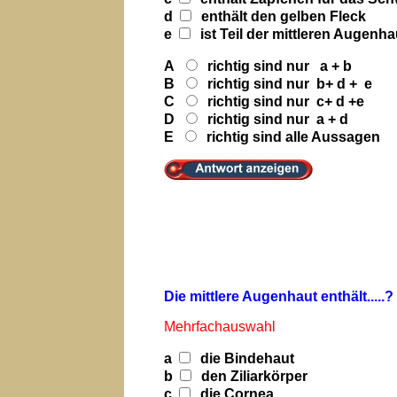
d
enthält den gelben Fleck
e
ist Teil der mittleren Augenha
A
richtig sind nur a + b
B
richtig sind nur b+ d + e
C
richtig sind nur c+ d +e
D
richtig sind nur a + d
E
richtig sind alle Aussagen
Die mittlere Augenhaut enthält.....?
Mehrfachauswahl
a
die Bindehaut
b
den Ziliarkörper
c
die Cornea