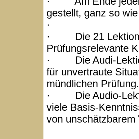
· Am Ende jeder L
gestellt, ganz so wi
·
· Die 21 Lektione
Prüfungsrelevante Ka
· Die Audi-Lektion
für unvertraute Situ
mündlichen Prüfung.
· Die Audio-Lektio
viele Basis-Kenntniss
von unschätzbarem 