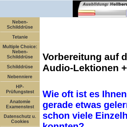
Neben-
Schilddrüse
Tetanie
Multiple Choice:
Neben-
Vorbereitung auf d
Schilddrüse
Audio-Lektionen +
Schilddrüse
Nebenniere
HP-
Wie oft ist es Ihne
Prüfungstest
Anatomie
gerade etwas geler
Examenstest
schon viele Einzel
Datenschutz u.
Cookies
konnten?